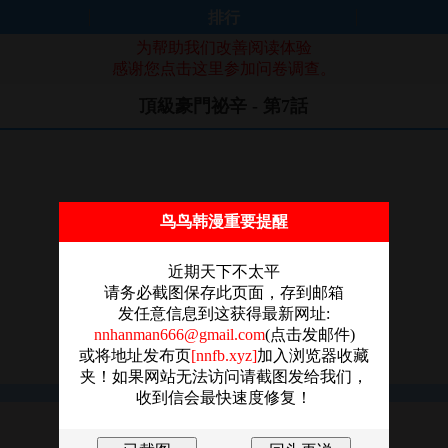
排行
为帮助我们改善阅读体验
感谢您点击这里参加问卷调查。
頂級豪門祕辛 - 第7話
鸟鸟韩漫重要提醒
近期天下不太平
请务必截图保存此页面，存到邮箱
发任意信息到这获得最新网址:
nnhanman666@gmail.com
(点击发邮件)
或将地址发布页
[nnfb.xyz]
加入浏览器收藏
夹！如果网站无法访问请截图发给我们，
收到信会最快速度修复！
图片加载失败