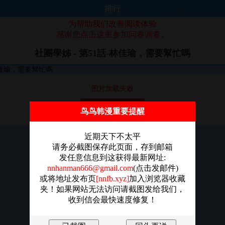
排行
为帮助我们改善阅读体验
感谢您点击这里参加问卷调查。
社團學姊 - 第51話-林佳瑜，需要幫忙嗎
图片加载失败
点击重新加载
鸟鸟韩漫重要提醒
近期天下不太平
请务必截图保存此页面，存到邮箱
发任意信息到这获得最新网址:
nnhanman666@gmail.com
(点击发邮件)
或将地址发布页
[nnfb.xyz]
加入浏览器收藏
夹！如果网站无法访问请截图发给我们，
收到信会最快速度修复！