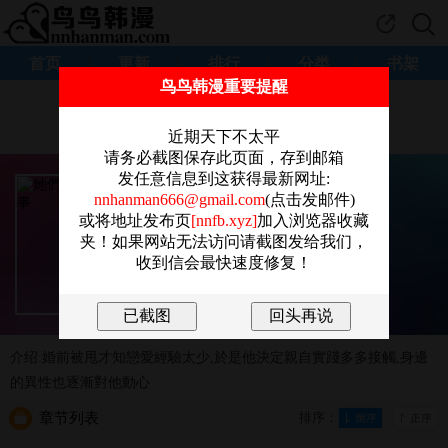
首页
更新
排行
分类
书架
鸟鸟韩漫重要提醒
为帮助我们改善阅读体验
感谢您点击这里参加问卷调查。
近期天下不太平
请务必截图保存此页面，存到邮箱
发任意信息到这获得最新网址:
《她們教會我的事》
nnhanman666@gmail.com
(点击发邮件)
MOGUMOGU
或将地址发布页
[nnfb.xyz]
加入浏览器收藏
夹！如果网站无法访问请截图发给我们，
正妹
,
有夫之婦
,
女大生
,
好友
,
調教
,
收到信会最快速度修复！
连载中 08-01
开始阅读
放入书架
介绍:婚前被甩才知戀愛經驗太少,於是他決定親自實踐多多接觸,身邊
的異性也逐漸對他動心
章节列表
排序：