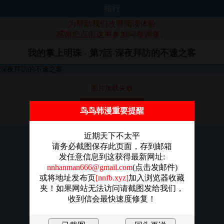
排行
为帮助我们改善阅读体验
感谢您点击这里参加问卷调查。
我的掌上明珠 - 第7話-深夜拜訪的不速之客
图片加载失败
点击重新加载
鸟鸟韩漫重要提醒
近期天下不太平
请务必截图保存此页面，存到邮箱
发任意信息到这获得最新网址:
nnhanman666@gmail.com
(点击发邮件)
或将地址发布页
[nnfb.xyz]
加入浏览器收藏
夹！如果网站无法访问请截图发给我们，
收到信会最快速度修复！