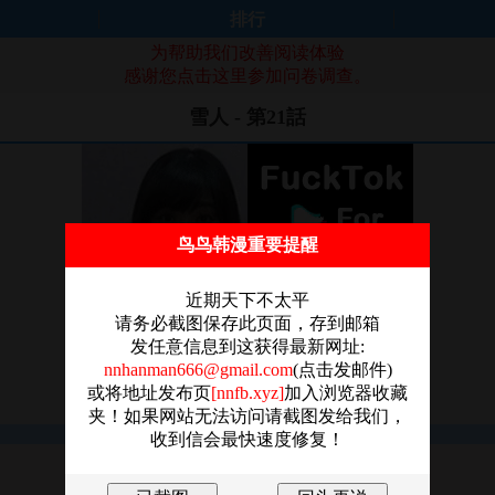
排行
为帮助我们改善阅读体验
感谢您点击这里参加问卷调查。
雪人 - 第21話
鸟鸟韩漫重要提醒
近期天下不太平
请务必截图保存此页面，存到邮箱
发任意信息到这获得最新网址:
nnhanman666@gmail.com
(点击发邮件)
或将地址发布页
[nnfb.xyz]
加入浏览器收藏
夹！如果网站无法访问请截图发给我们，
收到信会最快速度修复！
图片加载失败