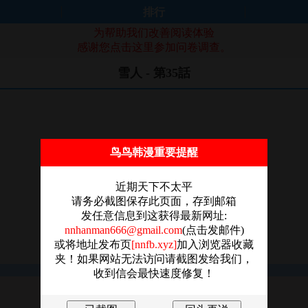
排行
为帮助我们改善阅读体验
感谢您点击这里参加问卷调查。
雪人 - 第35話
鸟鸟韩漫重要提醒
近期天下不太平
请务必截图保存此页面，存到邮箱
发任意信息到这获得最新网址:
nnhanman666@gmail.com
(点击发邮件)
或将地址发布页
[nnfb.xyz]
加入浏览器收藏
夹！如果网站无法访问请截图发给我们，
收到信会最快速度修复！
图片加载失败